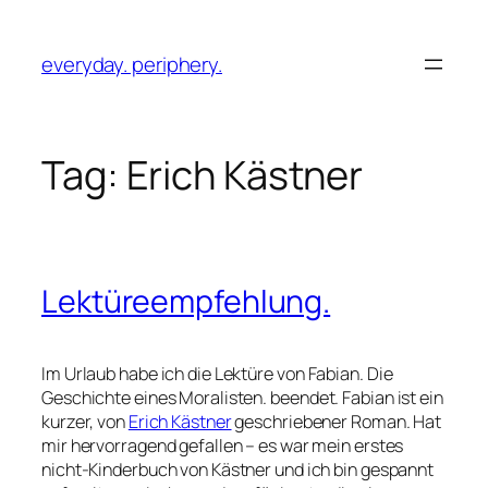
Skip
to
everyday. periphery.
content
Tag:
Erich Kästner
Lektüreempfehlung.
Im Urlaub habe ich die Lektüre von
Fabian. Die
Geschichte eines Moralisten.
beendet. Fabian ist ein
kurzer, von
Erich Kästner
geschriebener Roman. Hat
mir hervorragend gefallen – es war mein erstes
nicht-Kinderbuch von Kästner und ich bin gespannt