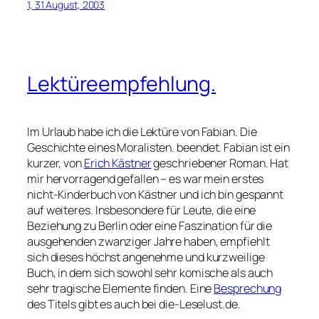
1, 31 August, 2003
Lektüreempfehlung.
Im Urlaub habe ich die Lektüre von
Fabian. Die
Geschichte eines Moralisten.
beendet. Fabian ist ein
kurzer, von
Erich Kästner
geschriebener Roman. Hat
mir hervorragend gefallen – es war mein erstes
nicht-Kinderbuch von Kästner und ich bin gespannt
auf weiteres. Insbesondere für Leute, die eine
Beziehung zu Berlin oder eine Faszination für die
ausgehenden zwanziger Jahre haben, empfiehlt
sich dieses höchst angenehme und kurzweilige
Buch, in dem sich sowohl sehr komische als auch
sehr tragische Elemente finden. Eine
Besprechung
des Titels gibt es auch bei die-Leselust.de.