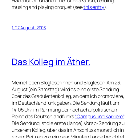
Had a lot of fun and time for relaxation, reading,
musing and playing croquet (see
this entry
).
1, 27 August, 2003
Das Kolleg im Äther.
Meine lieben Blogleserinnen und Blogleser: Am 23.
August (ein Samstag) wird es eine erste Sendung
über das Graduiertenkolleg, an dem ich promoviere,
im Deutschlandfunk geben. Die Sendung läuft um
14:05 Uhr im Rahmung der hochschulpolitischen
Reihe des Deutschlandfunks
“Campus und Karriere”
.
Die Sendung ist die erste (lange) Vorab-Sendung zu
unserem Kolleg, über das im Anschluss monatlich in
einem Beitrag von ein paar Minuten Länge berichtet