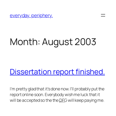
Skip
to
everyday. periphery.
content
Month:
August 2003
Dissertation report finished.
I’m pretty glad that it’s done now. I’ll probably put the
report online soon. Everybody wish me luck that it
will be accepted so the the
DFG
will keep paying me.