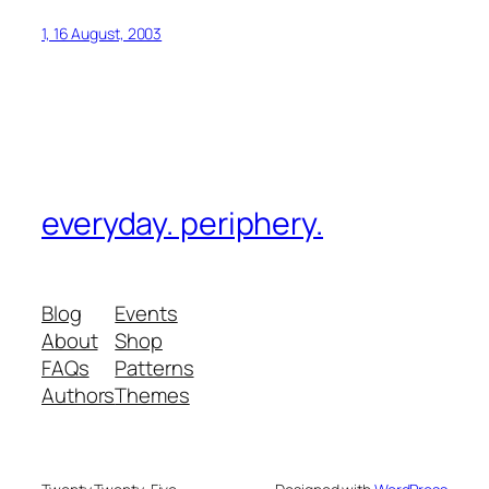
1, 16 August, 2003
everyday. periphery.
Blog
Events
About
Shop
FAQs
Patterns
Authors
Themes