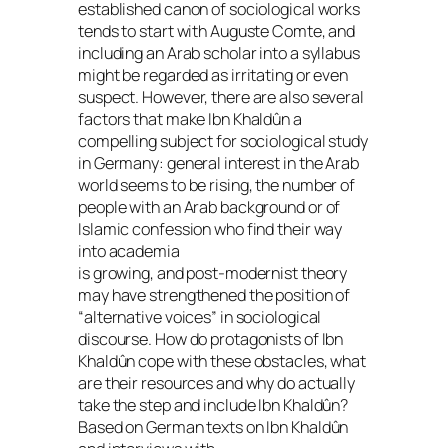
established canon of sociological works
tends to start with Auguste Comte, and
including an Arab scholar into a syllabus
might be regarded as irritating or even
suspect. However, there are also several
factors that make Ibn Khaldûn a
compelling subject for sociological study
in Germany: general interest in the Arab
world seems to be rising, the number of
people with an Arab background or of
Islamic confession who find their way
into academia
is growing, and post-modernist theory
may have strengthened the position of
“alternative voices” in sociological
discourse. How do protagonists of Ibn
Khaldûn cope with these obstacles, what
are their resources and why do actually
take the step and include Ibn Khaldûn?
Based on German texts on Ibn Khaldûn