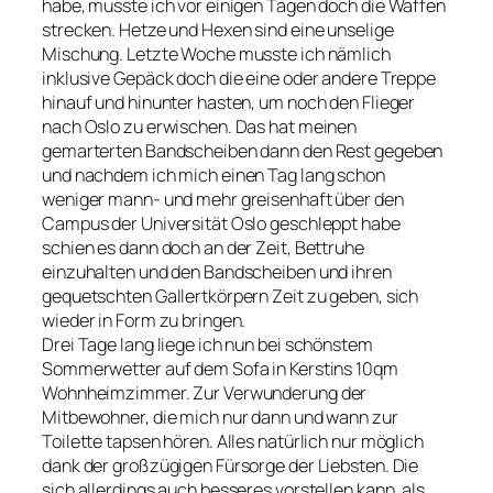
habe, musste ich vor einigen Tagen doch die Waffen
strecken. Hetze und Hexen sind eine unselige
Mischung. Letzte Woche musste ich nämlich
inklusive Gepäck doch die eine oder andere Treppe
hinauf und hinunter hasten, um noch den Flieger
nach Oslo zu erwischen. Das hat meinen
gemarterten Bandscheiben dann den Rest gegeben
und nachdem ich mich einen Tag lang schon
weniger mann- und mehr greisenhaft über den
Campus der Universität Oslo geschleppt habe
schien es dann doch an der Zeit, Bettruhe
einzuhalten und den Bandscheiben und ihren
gequetschten Gallertkörpern Zeit zu geben, sich
wieder in Form zu bringen.
Drei Tage lang liege ich nun bei schönstem
Sommerwetter auf dem Sofa in Kerstins 10qm
Wohnheimzimmer. Zur Verwunderung der
Mitbewohner, die mich nur dann und wann zur
Toilette tapsen hören. Alles natürlich nur möglich
dank der großzügigen Fürsorge der Liebsten. Die
sich allerdings auch besseres vorstellen kann, als