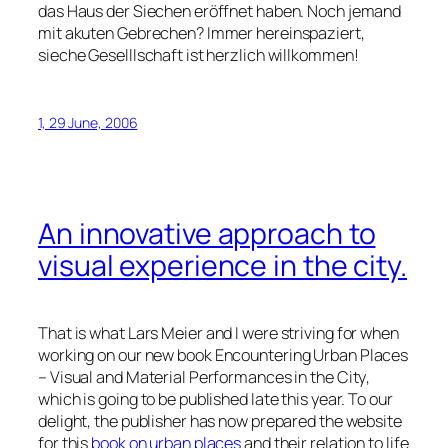
das Haus der Siechen eröffnet haben. Noch jemand
mit akuten Gebrechen? Immer hereinspaziert,
sieche Geselllschaft ist herzlich willkommen!
1, 29 June, 2006
An innovative approach to
visual experience in the city.
That is what
Lars Meier
and I were striving for when
working on our new book
Encountering Urban Places
– Visual and Material Performances in the City
,
which is going to be published late this year. To our
delight, the publisher has now prepared the website
for this
book on urban places
and their relation to life