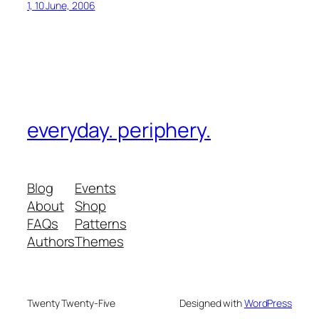
1, 10 June, 2006
everyday. periphery.
Blog
Events
About
Shop
FAQs
Patterns
Authors
Themes
Twenty Twenty-Five
Designed with
WordPress