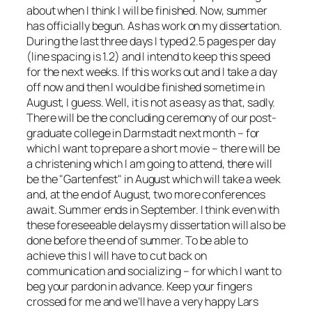
about when I think I will be finished. Now, summer
has officially begun. As has work on my dissertation.
During the last three days I typed 2.5 pages per day
(line spacing is 1.2) and I intend to keep this speed
for the next weeks. If this works out and I take a day
off now and then I would be finished sometime in
August, I guess. Well, it is not as easy as that, sadly.
There will be the concluding ceremony of our post-
graduate college in Darmstadt next month – for
which I want to prepare a short movie – there will be
a christening which I am going to attend, there will
be the
Gartenfest
in August which will take a week
and, at the end of August, two more conferences
await. Summer ends in September. I think even with
these foreseeable delays my dissertation will also be
done before the end of summer. To be able to
achieve this I will have to cut back on
communication and socializing – for which I want to
beg your pardon in advance. Keep your fingers
crossed for me and we’ll have a very happy Lars