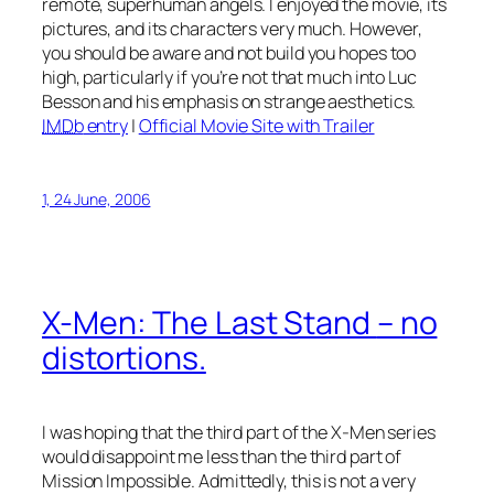
remote, superhuman angels. I enjoyed the movie, its
pictures, and its characters very much. However,
you should be aware and not build you hopes too
high, particularly if you’re not that much into Luc
Besson and his emphasis on strange aesthetics.
IMDb
entry
|
Official Movie Site with Trailer
1, 24 June, 2006
X-Men: The Last Stand
– no
distortions.
I was hoping that the third part of the
X-Men
series
would disappoint me less than the third part of
Mission Impossible
. Admittedly, this is not a very