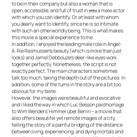
to be in their company but also a woman that is
open, accessible, and full of trust in
you
a male actor
with which you can identify. Or at least with whom
you dearly want to identify, since he is so intimate
with such an otherworldly being. This is what makes
this movie a special experience to me.
In addition, I enjoyed the leading male role in
Angel-
A
. Rie Rasmussen’s beauty (which is more than just
looks) and Jamel Debbouze’s deer-like eyes work
together perfectly. Nonetheless, the script is not
exactly perfect. The main characters sometimes
talk too much, taking the depth out of the pictures. In
addition, some of the turns in the story are a bit too
obvious for my taste.
However, the images were beautiful and evocative
and I liked the way in which Luc Besson paid homage
to Wim Wenders’
Himmel über Berlin
– a movie that
also offers beautifel yet remote images of a city,
telling the story of a painful bridging of the distance
between living, experiencing, and dying mortals and