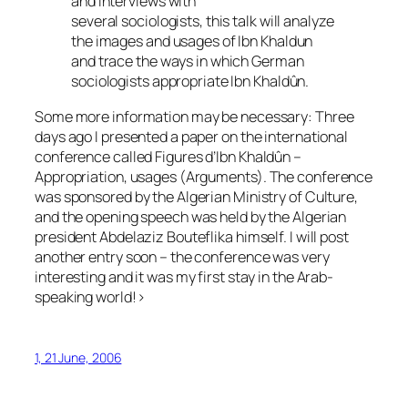
and interviews with
several sociologists, this talk will analyze
the images and usages of Ibn Khaldun
and trace the ways in which German
sociologists appropriate Ibn Khaldûn.
Some more information may be necessary: Three
days ago I presented a paper on the international
conference called
Figures d’Ibn Khaldûn –
Appropriation, usages (Arguments)
. The conference
was sponsored by the Algerian Ministry of Culture,
and the opening speech was held by the Algerian
president Abdelaziz Bouteflika himself. I will post
another entry soon – the conference was very
interesting and it was my first stay in the Arab-
speaking world!>
1, 21 June, 2006