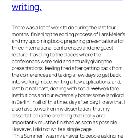
writing.
There was a lot of work to do during the last four
months: finishing the editing process of Lars Meier’s
and my upcoming book, preparing presentations for
three international conferences and one guest
lecture, traveling to the places where the
conferences were held and actually giving the
presentations, feeling tired after getting back from
the conferences and taking a few days to get back
into working mode, writing a few applications, and,
last but not least, dealing with social
wel
workfare
institutions and our extremely bothersome landlord
in Berlin. In all of this time, day after day, I knew that I
also have to work on my dissertation, that my
dissertation is the one thing that really and
importantly must be finished as soon as possible.
However, I did not write a single page.
This Summer
was my answer to people asking me