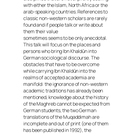
with either the Islam, North Africa or the
arab-speaking countries. References to
classic non-western scholars are rarely
found and if people talk or write about
them their value
sometimes seems to be only anecdotal.
This talk will focus on the places and
persons who bring Ibn Khaldûn into
German sociological discourse. The
obstacles that have to be overcome
while carrying Ibn Khaldûn into the
realms of accepted academia are
manifold: the ignorance of non-western
academic traditions has already been
mentioned, knowledge about the history
of the Maghreb cannot be expected from
German students, the two German
translations of the Muqaddimah are
incomplete and out of print (one of them
has been published in 1992), the