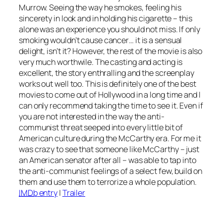
Murrow. Seeing the way he smokes, feeling his
sincerety in look and in holding his cigarette – this
alone was an experience you should not miss. If only
smoking wouldn’t cause cancer… it is a sensual
delight, isn’t it? However, the rest of the movie is also
very much worthwile. The casting and acting is
excellent, the story enthralling and the screenplay
works out well too. This is definitely one of the best
movies to come out of Hollywood in a long time and I
can only recommend taking the time to see it. Even if
you are not interested in the way the anti-
communist threat seeped into every little bit of
American culture during the McCarthy era. For me it
was crazy to see that someone like McCarthy – just
an American senator after all – was able to tap into
the anti-communist feelings of a select few, build on
them and use them to terrorize a whole population.
IMDb
entry
|
Trailer