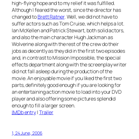
high-flying hope and to my relief it was fulfilled.
Although I feared the worst, since the director has
changed to
Brett Ratner
. Well, we did not have to
suffer actors such as Tom Cruise, which helps a lot.
Ian McKellen and Patrick Stewart, both solid actors,
and also the main character Hugh Jackman as
Wolverine along with the rest of the crew do their
jobs as decently as they did in the first two episodes
and, in contrast to Mission Impossible, the special
effects department along with the screenplay writer
did not fall asleep during the production of the
movie. An enjoyable movie if you liked the first two
parts, definitely good enough if you are looking for
an entertaining action movie to load into your DVD
player and also offering some pictures splendid
enough to fill a larger screen.
IMDb
entry
|
Trailer
1, 24 June, 2006