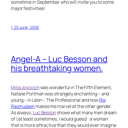
sometime in September who will invite you to some
major festivities!
1, 25 June, 2006
Angel-A
– Luc Besson and
his breathtaking women.
Milla Jovovich
was wonderful in
The Fifth Element
,
Natalie Portman was strangely enchanting – and
young – in
Léon – The Professional
and now
Rie
Rasmussen
makes me marvel at the other gender.
As always,
Luc Besson
shows what many men dream
of (at least sometimes, I would guess): a woman
that is more attractive than they would ever imagine