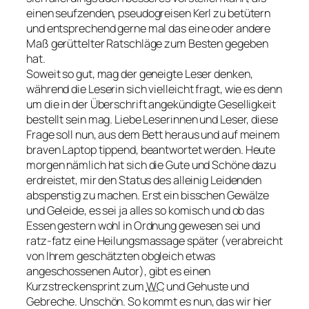
einen seufzenden, pseudogreisen Kerl zu betütern
und entsprechend gerne mal das eine oder andere
Maß gerüttelter Ratschläge zum Besten gegeben
hat.
Soweit so gut, mag der geneigte Leser denken,
während die Leserin sich vielleicht fragt, wie es denn
um die in der Überschrift angekündigte Geselligkeit
bestellt sein mag. Liebe Leserinnen und Leser, diese
Frage soll nun, aus dem Bett heraus und auf meinem
braven Laptop tippend, beantwortet werden. Heute
morgen nämlich hat sich die Gute und Schöne dazu
erdreistet, mir den Status des alleinig Leidenden
abspenstig zu machen. Erst ein bisschen Gewälze
und Geleide, es sei ja alles so komisch und ob das
Essen gestern wohl in Ordnung gewesen sei und
ratz-fatz eine Heilungsmassage später (verabreicht
von Ihrem geschätzten obgleich etwas
angeschossenen Autor), gibt es einen
Kurzstreckensprint zum
WC
und Gehuste und
Gebreche. Unschön. So kommt es nun, das wir hier