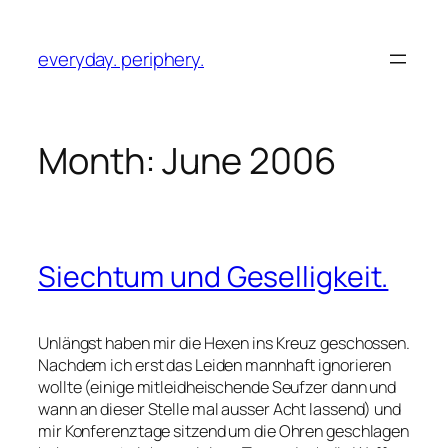
Skip
to
everyday. periphery.
content
Month:
June 2006
Siechtum und Geselligkeit.
Unlängst haben mir die Hexen ins Kreuz geschossen.
Nachdem ich erst das Leiden mannhaft ignorieren
wollte (einige mitleidheischende Seufzer dann und
wann an dieser Stelle mal ausser Acht lassend) und
mir Konferenztage sitzend um die Ohren geschlagen