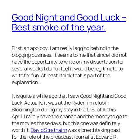
Good Night and Good Luck
–
Best smoke of the year.
First, an apology: I am really lagging behind in the
blogging business. It seems to me that since I did not
have the opportunity to write on my dissertation for
several weeks I do not feel it would be legitimate to
write for fun. At least I think that is part of the
explanation…
It is quite a while ago that I saw
Good Night and Good
Luck
. Actually, it was at the
Ryder
film club in
Bloomington during my stay in the U.S. of A. this
April. I rarely have the chance and the money to go to
the movies these days, but this one was definitely
worth it.
David Strathairn
was a breathtaking cast
for the role of the broadcast journalist Edward R.