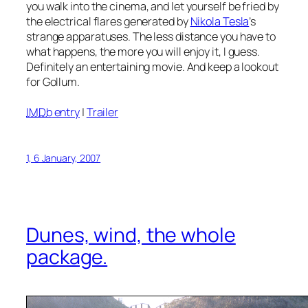
you walk into the cinema, and let yourself be fried by
the electrical flares generated by
Nikola Tesla
’s
strange apparatuses. The less distance you have to
what happens, the more you will enjoy it, I guess.
Definitely an entertaining movie. And keep a lookout
for Gollum.
IMDb
entry
|
Trailer
1, 6 January, 2007
Dunes, wind, the whole
package.