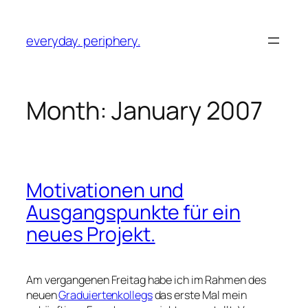
Skip
to
everyday. periphery.
content
Month:
January 2007
Motivationen und
Ausgangspunkte für ein
neues Projekt.
Am vergangenen Freitag habe ich im Rahmen des
neuen
Graduiertenkollegs
das erste Mal mein