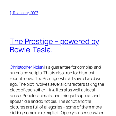
1, 11 January, 2007
The Prestige
– powered by
Bowie-Tesla.
Christopher Nolan
is a guarantee for complex and
surprising scripts. This is also true for his most
recent movie
The Prestige
, which I saw a two days
ago. The plot involves several characters taking the
place of each other – in a literal as well as ideal
sense. People, animals, and things disappear and
appear, die and do not die. The script and the
pictures are full of allegories – some of them more
hidden, some more explicit. Open your senses when