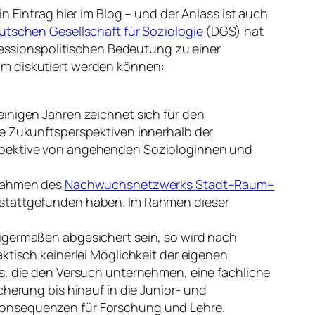
n Eintrag hier im Blog – und der Anlass ist auch
utschen Gesellschaft für Soziologie
(DGS) hat
ssionspolitischen Bedeutung zu einer
um diskutiert werden können:
einigen Jahren zeichnet sich für den
re Zukunftsperspektiven innerhalb der
rspektive von angehenden Soziologinnen und
 Rahmen des
Nachwuchsnetzwerks Stadt–Raum–
 stattgefunden haben. Im Rahmen dieser
nigermaßen abgesichert sein, so wird nach
ktisch keinerlei Möglichkeit der eigenen
us, die den Versuch unternehmen, eine fachliche
cherung bis hinauf in die Junior- und
Konsequenzen für Forschung und Lehre.