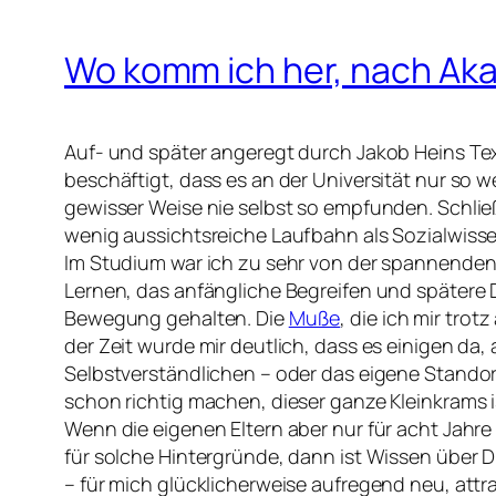
Wo komm ich her, nach Ak
Auf- und später angeregt durch Jakob Heins Te
beschäftigt, dass es an der Universität nur so 
gewisser Weise nie selbst so empfunden. Schlie
wenig aussichtsreiche Laufbahn als Sozialwisse
Im Studium war ich zu sehr von der spannenden W
Lernen, das anfängliche Begreifen und spätere 
Bewegung gehalten. Die
Muße
, die ich mir tro
der Zeit wurde mir deutlich, dass es einigen da
Selbstverständlichen – oder das eigene Standor
schon richtig machen, dieser ganze Kleinkrams 
Wenn die eigenen Eltern aber nur für acht Jah
für solche Hintergründe, dann ist Wissen über D
– für mich glücklicherweise aufregend neu, attr