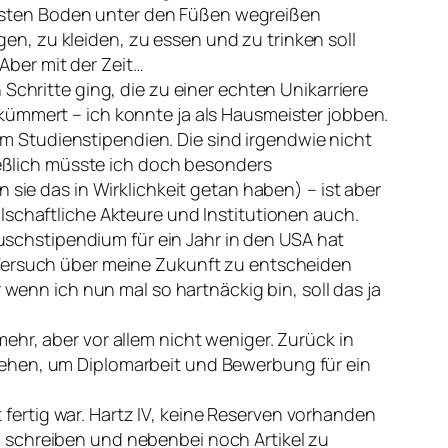
esten Boden unter den Füßen wegreißen
n, zu kleiden, zu essen und zu trinken soll
ber mit der Zeit…
Schritte ging, die zu einer echten Unikarriere
kümmert – ich konnte ja als Hausmeister jobben.
 Studienstipendien. Die sind irgendwie nicht
ließlich müsste ich doch besonders
 sie das in Wirklichkeit getan haben) – ist aber
lschaftliche Akteure und Institutionen auch.
chstipendium für ein Jahr in den USA hat
 Versuch über meine Zukunft zu entscheiden
 wenn ich nun mal so hartnäckig bin, soll das ja
ehr, aber vor allem nicht weniger. Zurück in
iehen, um Diplomarbeit und Bewerbung für ein
ertig war. Hartz IV, keine Reserven vorhanden
 schreiben und nebenbei noch Artikel zu