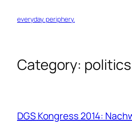
Skip
to
everyday. periphery.
content
Category:
politics
DGS
Kongress 2014: Nachw