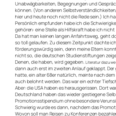
Unabwägbarkeiten, Begegnungen und Gesprächen
können. (Von anderen Selbstverständlichkeiten,
hier und heute noch nicht die Rede sein.) Ich 
Persönlich empfunden habe ich die Schwierigkeit 
gehören: eine Stelle als Hilfskraft habe ich n
Da hat man keinen langen Anfahrtsweg, geht do
so toll gelaufen. Zu diesem Zeitpunkt dachte ic
förderungswürdig sein, denn meine Eltern konnte 
nicht so, die deutschen Studienstiftungen zeige
Denen, die haben, wird gegeben.
Literatur dazu we
dann auch erst im zweiten Anlauf geklappt. Der
hatte, ein alter 68er natürlich, meinte nach dem
auch belohnt werden. Das war ein echter Tiefsc
Aber: die USA haben es herausgerissen. Dort war
Deutschland haben das wieder gestiegene Selb
Promotionsstipendium ohne besondere Veruns
Schwierig wurde es dann, nachdem das Promotion
Wovon soll man Reisen zu Konferenzen bezahlen?