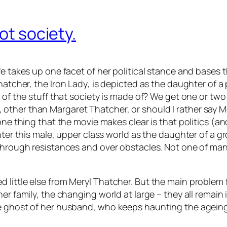
not society.
fe takes up one facet of her political stance and bases 
Thatcher, the
Iron Lady
, is depicted as the daughter of a
 of the stuff that society is made of? We get one or two
other than Margaret Thatcher, or should I rather say 
 one thing that the movie makes clear is that politics (
nter this male, upper class world as the daughter of a gr
y through resistances and over obstacles. Not one of m
 little else from Meryl Thatcher. But the main problem 
her family, the changing world at large – they all remai
e ghost of her husband, who keeps haunting the ageing S