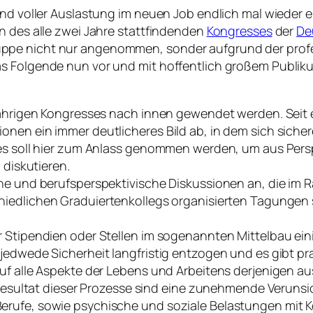
nd voller Auslastung im neuen Job endlich mal wieder ei
n des alle zwei Jahre stattfindenden
Kongresses
der
De
ppe nicht nur angenommen, sonder aufgrund der profe
as Folgende nun vor und mit hoffentlich großem Publik
jährigen Kongresses nach innen gewendet werden. Seit 
onen ein immer deutlicheres Bild ab, in dem sich siche
Dies soll hier zum Anlass genommen werden, um aus Pe
 diskutieren.
che und berufsperspektivische Diskussionen an, die im
hiedlichen Graduiertenkollegs organisierten Tagungen
r Stipendien oder Stellen im sogenannten Mittelbau ei
jedwede Sicherheit langfristig entzogen und es gibt pra
auf alle Aspekte der Lebens und Arbeitens derjenigen a
. Resultat dieser Prozesse sind eine zunehmende Verunsi
erufe, sowie psychische und soziale Belastungen mit 