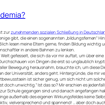
ademia?
xt zur
zunehmenden sozialen Schließung in Deutschla
wenige gibt, die einen sogenannten
bildungsfernen
Hin
ßlich lesen meine Eltern gerne, finden Bildung wichti
nschaftler in andere Bahnen zu lenken.
elt gefesselt, die sich da vor mir auftat, um über ein
Durchschauen von Dingen die erst so unglaublich krypt
tz aller Bewegung herausnahm, brauchte ich, um diese D
, an der Universität, anders geht. Hintergründe, die mi
tbewusstsein ist sicher genug, um sich nicht um solch
ist doch unwichtig.
Ist das so? Mir erschien es jedenfal
re zur Schule gegangen sind und danach angefangen ha
inge außerhalb des eigenen Wirkungsfeldes keine Selbst
aktiv, vielversprechend und spannend! … aber doch auch