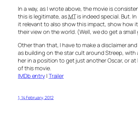
In a way, as I wrote above, the movie is consiste
this is legitimate, as
MT
is indeed special. But. I
it relevant to also show this impact, show how it
their view on the world. (Well, we do get a smal
Other than that, I have to make a disclaimer and 
as building on the star cult around Streep, wi
her in a position to get just another Oscar, or 
of this movie.
IMDb entry
|
Trailer
1, 14 February, 2012