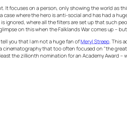
nt. It focuses on a person, only showing the world as thi
n a case where the hero is anti-social and has had a huge 
 is ignored, where all the filters are set up that such pe
l glimpse on this when the Falklands War comes up – but 
tell you that I am not a huge fan of
Meryl Streep
. This 
th a cinematography that too often focused on
the great
at least the zillionth nomination for an Academy Award –