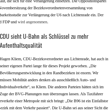
, die sich für eine Verlängerung einsetzen. Die Oppositionspartei
r Novembersitzung der Bezirksverordnetenversammlung von
arkeitsstudie zur Verlängerung der U6 nach Lichtenrade ein. Der
und FDP und
wird angenommen
.
CDU sieht U-Bahn als Schlüssel zu mehr
Aufenthaltsqualität
Hagen Kliem, CDU-Bezirksverordneter aus Lichtenrade, hat auch in
seiner eigenen Partei lange für dieses Projekt geworben. „Die
Bevölkerungsentwicklung in den Randbezirken ist enorm. Wir
müssen Mobilität anders denken als ausschließlich Auto- und
Individualverkehr“, so Kliem. Die anderen Parteien hätten sich im
Zuge der BVG-Planungen nun überzeugen lassen. Als Taxifahrer
rverkehr einer Metropole mit sich bringt: „Die B96 ist ein Einfallstor
ezirk mit dem Verkehr passiert“. Die U-Bahn sei aus seiner Sicht die