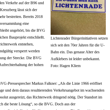
den Verkehr auf der B96 und
Kreuzberg lässt sich der
ehr bestreiten. Bereits 2018
enversammlung eine
bleibt ungehört, bis die BVG
ichen Bauprojekt entschließt.
Lichtenrader Bürgerinitiativen setzen
richterwerk entstehen,
sich seit den 70er Jahren für die U-
ndgültig versperrt werden
Bahn ein. Das genaue Alter des
rgung der Strecke. Die BVG
Aufklebers ist leider unbekannt.
 Aufrechterhaltung der hohen
Foto: Hagen Kliem
BVG-Pressesprecher Markus Falkner: „Als die Linie 1966 eröffnet
rage und dem daraus resultierenden Verkehrsangebot im wachsenden
bsolut ausgereizt, das Richterwerk dringend nötig. Der Standort im
lich die beste Lösung“, so die BVG. Doch aus der