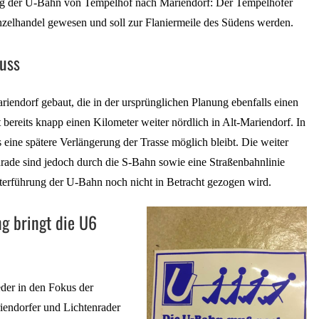
ng der U-Bahn von Tempelhof nach Mariendorf: Der Tempelhofer
zelhandel gewesen und soll zur Flaniermeile des Südens werden.
luss
endorf gebaut, die in der ursprünglichen Planung ebenfalls einen
t bereits knapp einen Kilometer weiter nördlich in Alt-Mariendorf. In
s eine spätere Verlängerung der Trasse möglich bleibt. Die weiter
nrade sind jedoch durch die S-Bahn sowie eine Straßenbahnlinie
iterführung der U-Bahn noch nicht in Betracht gezogen wird.
ng bringt die U6
eder in den Fokus der
riendorfer und Lichtenrader