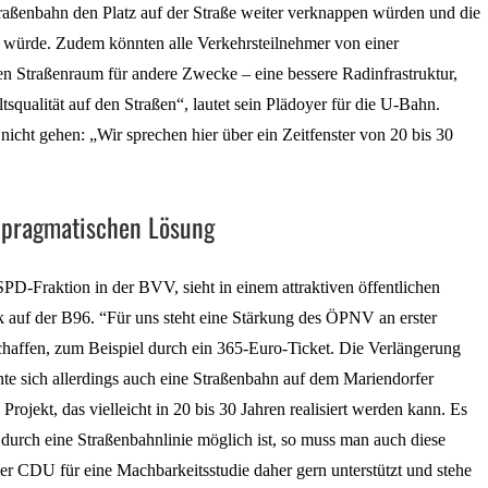
traßenbahn den Platz auf der Straße weiter verknappen würden und die
t würde. Zudem könnten alle Verkehrsteilnehmer von einer
en Straßenraum für andere Zwecke – eine bessere Radinfrastruktur,
squalität auf den Straßen“, lautet sein Plädoyer für die U-Bahn.
icht gehen: „Wir sprechen hier über ein Zeitfenster von 20 bis 30
 pragmatischen Lösung
SPD-Fraktion in der BVV, sieht in einem attraktiven öffentlichen
 auf der B96. “Für uns steht eine Stärkung des ÖPNV an erster
chaffen, zum Beispiel durch ein 365-Euro-Ticket. Die Verlängerung
nte sich allerdings auch eine Straßenbahn auf dem Mariendorfer
rojekt, das vielleicht in 20 bis 30 Jahren realisiert werden kann. Es
durch eine Straßenbahnlinie möglich ist, so muss man auch diese
er CDU für eine Machbarkeitsstudie daher gern unterstützt und stehe