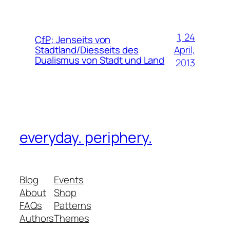
1, 24
CfP
:
Jenseits von
April,
Stadtland/Diesseits des
Dualismus von Stadt und Land
2013
everyday. periphery.
Blog
Events
About
Shop
FAQs
Patterns
Authors
Themes