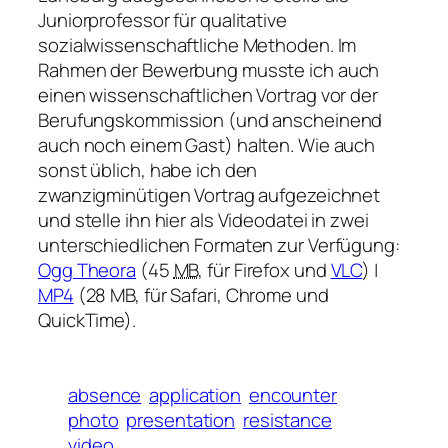
Juniorprofessor für qualitative
sozialwissenschaftliche Methoden. Im
Rahmen der Bewerbung musste ich auch
einen wissenschaftlichen Vortrag vor der
Berufungskommission (und anscheinend
auch noch einem Gast) halten. Wie auch
sonst üblich, habe ich den
zwanzigminütigen Vortrag aufgezeichnet
und stelle ihn hier als Videodatei in zwei
unterschiedlichen Formaten zur Verfügung:
Ogg Theora
(45
MB
, für Firefox und
VLC
) |
MP4
(28 MB, für Safari, Chrome und
QuickTime).
absence
application
encounter
photo
presentation
resistance
video