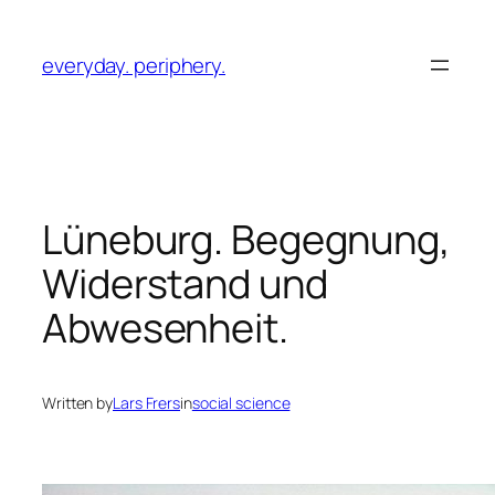
Skip
to
everyday. periphery.
content
Lüneburg. Begegnung,
Widerstand und
Abwesenheit.
Written by
Lars Frers
in
social science