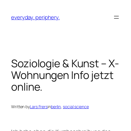
Skip
to
everyday. periphery.
content
Soziologie & Kunst – X-
Wohnungen Info jetzt
online.
Written by
Lars Frers
in
berlin
, 
social science