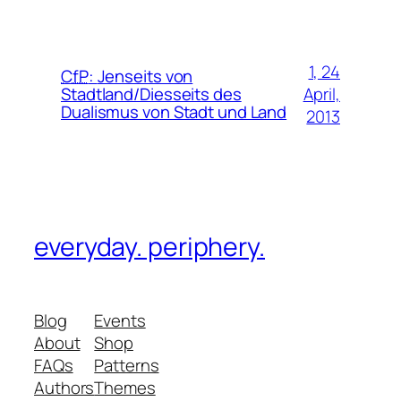
1, 24
CfP
:
Jenseits von
April,
Stadtland/Diesseits des
Dualismus von Stadt und Land
2013
everyday. periphery.
Blog
Events
About
Shop
FAQs
Patterns
Authors
Themes