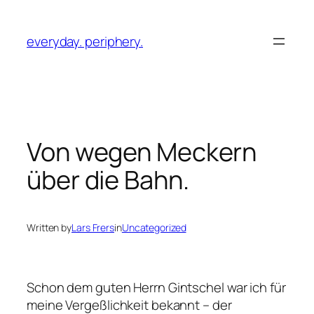
Skip
to
everyday. periphery.
content
Von wegen Meckern
über die Bahn.
Written by
Lars Frers
in
Uncategorized
Schon dem guten Herrn Gintschel war ich für
meine Vergeßlichkeit bekannt – der