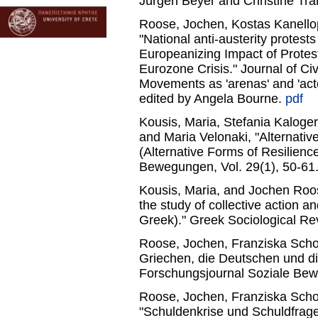
Jürgen Beyer and Christine Tr
Roose, Jochen, Kostas Kanello
"National anti-austerity protes
Europeanizing Impact of Prote
Eurozone Crisis." Journal of Civ
Movements as 'arenas' and 'actor
edited by Angela Bourne.
pdf
Kousis, Maria, Stefania Kaloge
and Maria Velonaki, "Alternati
(Alternative Forms of Resilienc
Bewegungen, Vol. 29(1), 50-61
Kousis, Maria, and Jochen Roo
the study of collective action an
Greek)." Greek Sociological Re
Roose, Jochen, Franziska Scho
Griechen, die Deutschen und di
Forschungsjournal Soziale Bew
Roose, Jochen, Franziska Scho
"Schuldenkrise und Schuldfrag